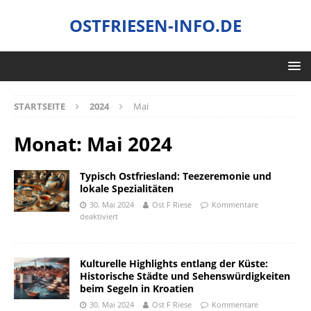
OSTFRIESEN-INFO.DE
STARTSEITE
2024
Mai
Monat:
Mai 2024
Typisch Ostfriesland: Teezeremonie und
lokale Spezialitäten
30. Mai 2024
Ost F Riese
Kommentare
deaktiviert
Kulturelle Highlights entlang der Küste:
Historische Städte und Sehenswürdigkeiten
beim Segeln in Kroatien
30. Mai 2024
Ost F Riese
Kommentare