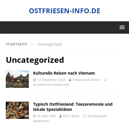
OSTFRIESEN-INFO.DE
STARTSEITE
Uncategorized
Uncategorized
Kulturelle Reisen nach Vietnam
12. Dezember 2024
Friese ausm Osten
Kommentare deaktiviert
Typisch Ostfriesland: Teezeremonie und
lokale Spezialitäten
30. Mai 2024
Ost F Riese
Kommentare
deaktiviert