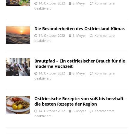
14. Oktober 2022
S. Meyer
Kommentare
deaktiviert
Die Besonderheiten des Ostfriesland-Klimas
14. Oktober 2022
S. Meyer
Kommentare
deaktiviert
Brautpfad – Ein ostfriesischer Brauch für die
moderne Hochzeit
14. Oktober 2022
S. Meyer
Kommentare
deaktiviert
Ostfriesische Rezepte: von süß bis herzhaft –
die besten Rezepte der Region
14. Oktober 2022
S. Meyer
Kommentare
deaktiviert