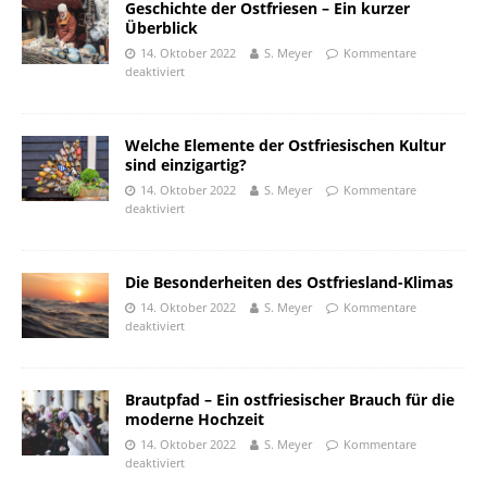
Geschichte der Ostfriesen – Ein kurzer
Überblick
14. Oktober 2022
S. Meyer
Kommentare
deaktiviert
Welche Elemente der Ostfriesischen Kultur
sind einzigartig?
14. Oktober 2022
S. Meyer
Kommentare
deaktiviert
Die Besonderheiten des Ostfriesland-Klimas
14. Oktober 2022
S. Meyer
Kommentare
deaktiviert
Brautpfad – Ein ostfriesischer Brauch für die
moderne Hochzeit
14. Oktober 2022
S. Meyer
Kommentare
deaktiviert